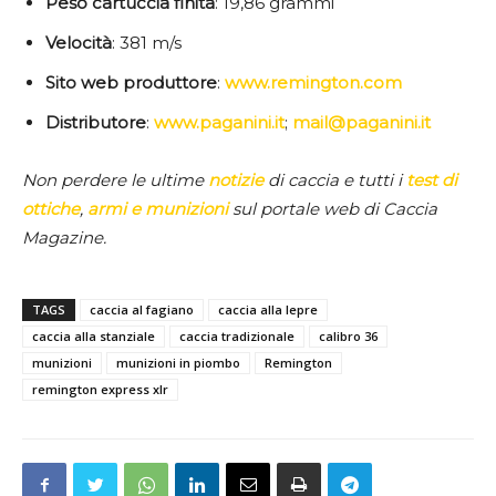
Peso
cartuccia
finita
: 19,86 grammi
Velocità
: 381 m/s
Sito
web
produttore
:
www.remington.com
Distributore
:
www.paganini.it
;
mail@paganini.it
Non perdere le ultime
notizie
di caccia e tutti i
test di
ottiche
,
armi e munizioni
sul portale web di Caccia
Magazine.
TAGS
caccia al fagiano
caccia alla lepre
caccia alla stanziale
caccia tradizionale
calibro 36
munizioni
munizioni in piombo
Remington
remington express xlr