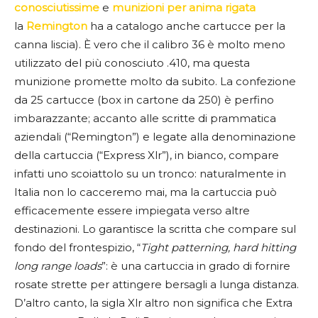
conosciutissime
e
munizioni per anima rigata
la
Remington
ha a catalogo anche cartucce per la
canna liscia). È vero che il calibro 36 è molto meno
utilizzato del più conosciuto .410, ma questa
munizione promette molto da subito. La confezione
da 25 cartucce (box in cartone da 250) è perfino
imbarazzante; accanto alle scritte di prammatica
aziendali (“Remington”) e legate alla denominazione
della cartuccia (“Express Xlr”), in bianco, compare
infatti uno scoiattolo su un tronco: naturalmente in
Italia non lo cacceremo mai, ma la cartuccia può
efficacemente essere impiegata verso altre
destinazioni. Lo garantisce la scritta che compare sul
fondo del frontespizio, “
Tight patterning, hard hitting
long range loads
”: è una cartuccia in grado di fornire
rosate strette per attingere bersagli a lunga distanza.
D’altro canto, la sigla Xlr altro non significa che Extra