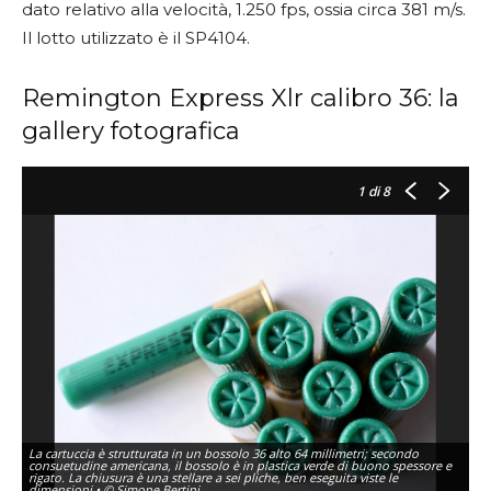
dato relativo alla velocità, 1.250 fps, ossia circa 381 m/s.
Il lotto utilizzato è il SP4104.
Remington Express Xlr calibro 36: la
gallery fotografica
1
di 8
La cartuccia è strutturata in un bossolo 36 alto 64 millimetri; secondo
Il
consuetudine americana, il bossolo è in plastica verde di buono spessore e
qu
rigato. La chiusura è una stellare a sei pliche, ben eseguita viste le
al
dimensioni • © Simone Bertini
li