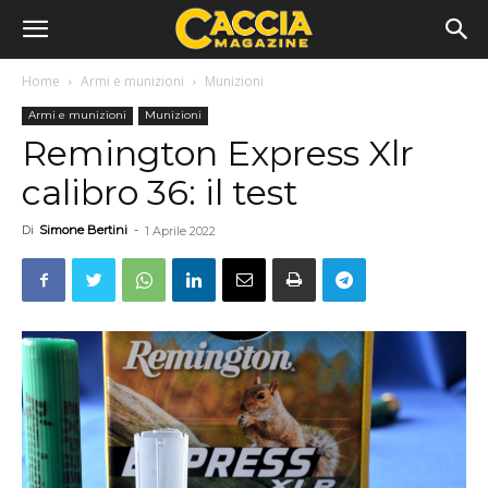
Home
Armi e munizioni
Munizioni
Armi e munizioni
Munizioni
Remington Express Xlr
calibro 36: il test
Di
Simone Bertini
-
1 Aprile 2022