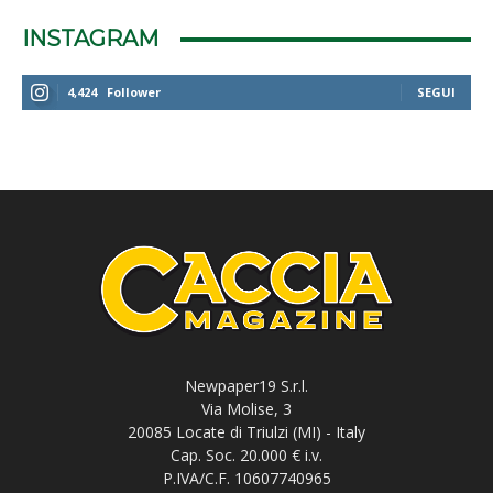
INSTAGRAM
4,424
Follower
SEGUI
Newpaper19 S.r.l.
Via Molise, 3
20085 Locate di Triulzi (MI) - Italy
Cap. Soc. 20.000 € i.v.
P.IVA/C.F. 10607740965