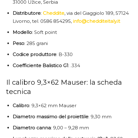
31000 Užice, Serbia
Distributore
:
Cheddite
, via del Giaggiolo 189, 57124
Livorno, tel. 0586 854295,
info@chedditeitaly.it
Modello
: Soft point
Peso
: 285 grani
Codice
produttore
: B-330
Coefficiente
Balistico G1
: .334
Il calibro 9,3×62 Mauser: la scheda
tecnica
Calibro
: 9,3×62 mm Mauser
Diametro massimo del proiettile
: 9,30 mm
Diametro canna
: 9,00 – 9,28 mm