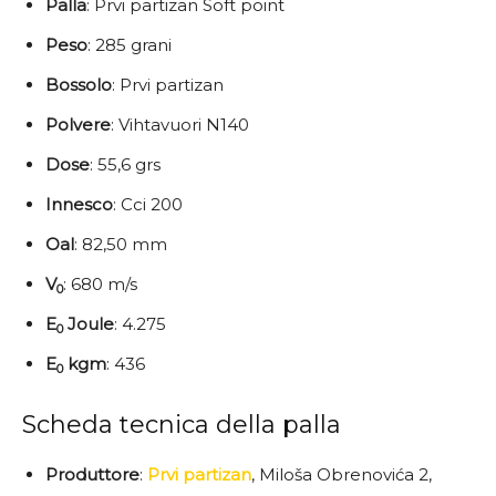
Palla
: Prvi partizan Soft point
Peso
: 285 grani
Bossolo
: Prvi partizan
Polvere
: Vihtavuori N140
Dose
: 55,6 grs
Innesco
: Cci 200
Oal
: 82,50 mm
V
: 680 m/s
0
E
Joule
: 4.275
0
E
kgm
: 436
0
Scheda tecnica della palla
Produttore
:
Prvi partizan
, Miloša Obrenovića 2,