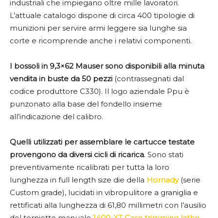
industriali che impiegano oltre mille lavoratori.
L’attuale catalogo dispone di circa 400 tipologie di
munizioni per servire armi leggere sia lunghe sia
corte e ricomprende anche i relativi componenti.
I bossoli in 9,3×62 Mauser sono disponibili alla minuta
vendita in buste da 50 pezzi
(contrassegnati dal
codice produttore C330). Il logo aziendale Ppu è
punzonato alla base del fondello insieme
all’indicazione del calibro.
Quelli utilizzati per assemblare le cartucce testate
provengono da diversi cicli di ricarica
. Sono stati
preventivamente ricalibrati per tutta la loro
lunghezza in full length size die della
Hornady
(serie
Custom grade), lucidati in vibropulitore a graniglia e
rettificati alla lunghezza di 61,80 millimetri con l’ausilio
del tornietto manuale
1400-XT Case trimming lathe