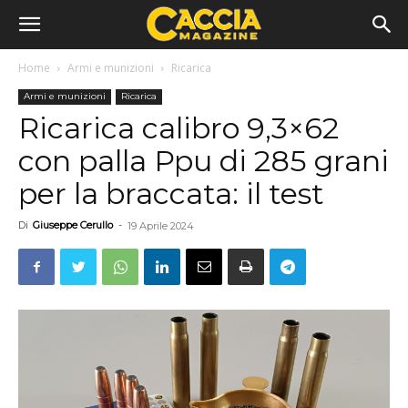
Home
Armi e munizioni
Ricarica
Armi e munizioni
Ricarica
Ricarica calibro 9,3×62
con palla Ppu di 285 grani
per la braccata: il test
Di
Giuseppe Cerullo
-
19 Aprile 2024