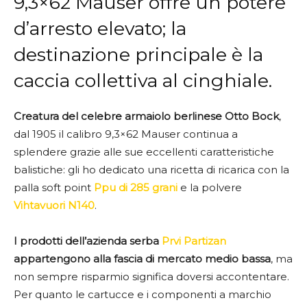
9,3×62 Mauser offre un potere
d’arresto elevato; la
destinazione principale è la
caccia collettiva al cinghiale.
Creatura del celebre armaiolo berlinese
Otto Bock
,
dal 1905 il calibro 9,3×62 Mauser continua a
splendere grazie alle sue eccellenti caratteristiche
balistiche: gli ho dedicato una ricetta di ricarica con la
palla soft point
Ppu di 285 grani
e la polvere
Vihtavuori N140
.
I prodotti dell’azienda serba
Prvi Partizan
appartengono alla fascia di mercato medio bassa
, ma
non sempre risparmio significa doversi accontentare.
Per quanto le cartucce e i componenti a marchio