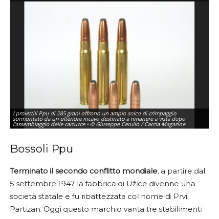
I proiettili Ppu di 285 grani offrono un ampio solco di crimpaggio
sormontato da un ulteriore incavo destinato a rimanere a vista dopo
Al
l’assemblaggio delle cartucce • © Giuseppe Cerullo / Caccia Magazine
di
Bossoli Ppu
Terminato il secondo conflitto mondiale
, a partire dal
5 settembre 1947 la fabbrica di Užice divenne una
società statale e fu ribattezzata col nome di Prvi
Partizan. Oggi questo marchio vanta tre stabilimenti