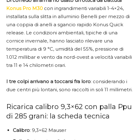
Di corredo all’arma ho usato un’ottica da battuta
Konus Pro M30
con ingrandimenti variabili 1-4×24,
installata sulla slitta in alluminio Benelli per mezzo di
una coppia di anelli a sgancio rapido Konus Quick
release. Le condizioni ambientali, tipiche di una
cornice invernale, hanno lasciato rilevare una
temperatura di 9 °C, umidità del 55%, pressione di
1.012 millibar e vento da nord-ovest a velocità variabili
tra 11 e 14 chilometri orari.
I tre colpi arrivano a toccarsi fra loro
: considerando i
due centri più lontani, sono raccolti in soli 11 millimetri.
Ricarica calibro 9,3×62 con palla Ppu
di 285 grani: la scheda tecnica
Calibro
: 9,3×62 Mauser