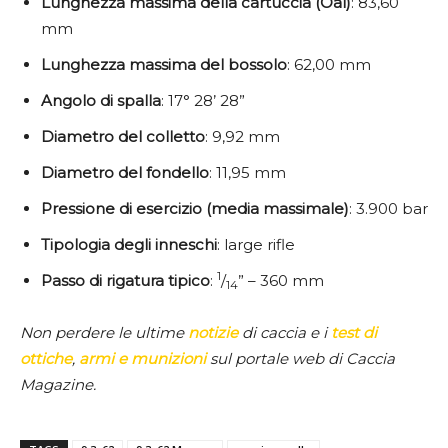
Lunghezza massima della cartuccia (Oal)
: 83,60
mm
Lunghezza massima del bossolo
: 62,00 mm
Angolo di spalla
: 17° 28’ 28”
Diametro del colletto
: 9,92 mm
Diametro del fondello
: 11,95 mm
Pressione di esercizio (media massimale)
: 3.900 bar
Tipologia degli inneschi
: large rifle
1
Passo di rigatura tipico
:
/
” – 360 mm
14
Non perdere le ultime
notizie
di caccia e i
test di
ottiche
,
armi e munizioni
sul portale web di Caccia
Magazine.