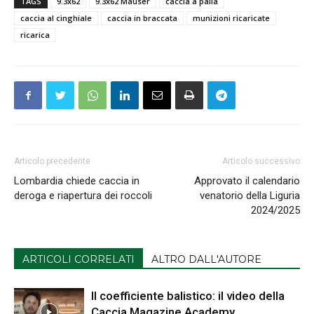
TAGS
9.3x62
9.3x62 Mauser
caccia a palla
caccia al cinghiale
caccia in braccata
munizioni ricaricate
ricarica
Articolo precedente
Articolo successivo
Lombardia chiede caccia in
Approvato il calendario
deroga e riapertura dei roccoli
venatorio della Liguria
2024/2025
ARTICOLI CORRELATI
ALTRO DALL'AUTORE
Il coefficiente balistico: il video della
Caccia Magazine Academy