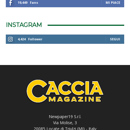
19,449
Fans
MI PIACE
INSTAGRAM
4,424
Follower
SEGUI
Newpaper19 S.r.l.
Via Molise, 3
20085 Locate di Triulzi (MI) - Italy