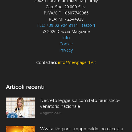
20085 Locate di Triulzi (MI) - Italy
Cap. Soc. 20.000 € i.v.
P.IVA/C.F. 10607740965
REA: MI - 2544938
TEL: +39 02 904 8111 - tasto 1
© 2026 Caccia Magazine
Info
Cookie
Privacy
Contattaci:
info@newpaper19.it
Articoli recenti
Decreto legge sul comitato faunistico-
venatorio nazionale
6 Agosto 2026
Wwf a Regioni: troppo caldo, no caccia a