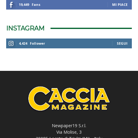
19,449
Fans
MI PIACE
INSTAGRAM
4,424
Follower
SEGUI
Newpaper19 S.r.l.
Via Molise, 3