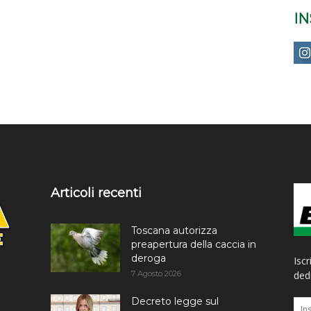
I
Articoli recenti
Toscana autorizza
preapertura della caccia in
deroga
Iscr
7 Agosto 2026
dedi
Decreto legge sul