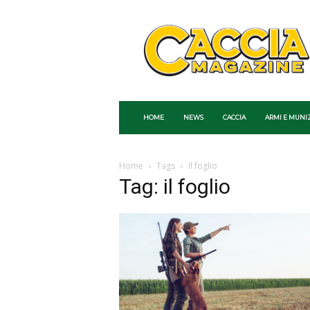
Caccia
Magazine
HOME
NEWS
CACCIA
ARMI E MUNI
Home
Tags
Il foglio
Tag: il foglio