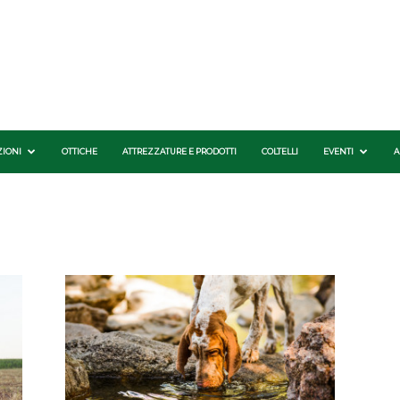
ZIONI
OTTICHE
ATTREZZATURE E PRODOTTI
COLTELLI
EVENTI
A