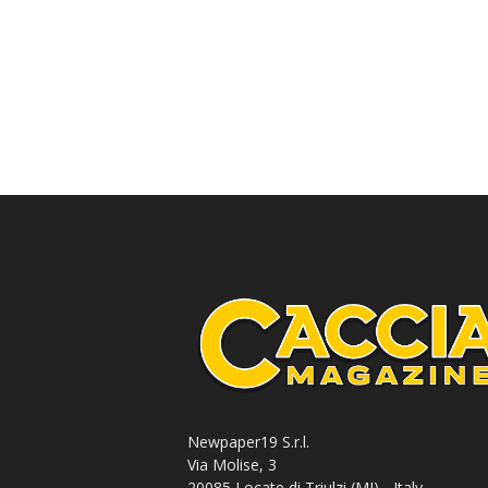
Newpaper19 S.r.l.
Via Molise, 3
20085 Locate di Triulzi (MI) - Italy