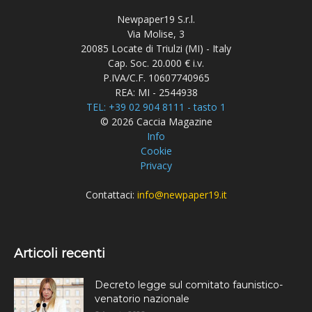
Newpaper19 S.r.l.
Via Molise, 3
20085 Locate di Triulzi (MI) - Italy
Cap. Soc. 20.000 € i.v.
P.IVA/C.F. 10607740965
REA: MI - 2544938
TEL: +39 02 904 8111 - tasto 1
© 2026 Caccia Magazine
Info
Cookie
Privacy
Contattaci:
info@newpaper19.it
Articoli recenti
Decreto legge sul comitato faunistico-
venatorio nazionale