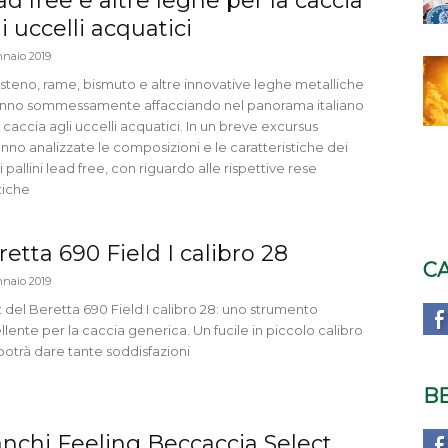
ad free e altre leghe per la caccia
i uccelli acquatici
nnaio 2019
steno, rame, bismuto e altre innovative leghe metalliche
tanno sommessamente affacciando nel panorama italiano
 caccia agli uccelli acquatici. In un breve excursus
nno analizzate le composizioni e le caratteristiche dei
 pallini lead free, con riguardo alle rispettive rese
tiche
etta 690 Field I calibro 28
C
nnaio 2019
st del Beretta 690 Field I calibro 28: uno strumento
lente per la caccia generica. Un fucile in piccolo calibro
potrà dare tante soddisfazioni
B
anchi Feeling Beccaccia Select