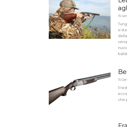
Le
agl
15 Ge
Tung
si s
della
verra
nuovi
balis
Ber
15 Ge
Il te
eccel
che 
Fr