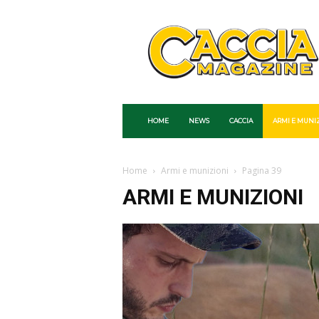
Caccia
Magazine
HOME
NEWS
CACCIA
ARMI E MUNI
Home
Armi e munizioni
Pagina 39
ARMI E MUNIZIONI