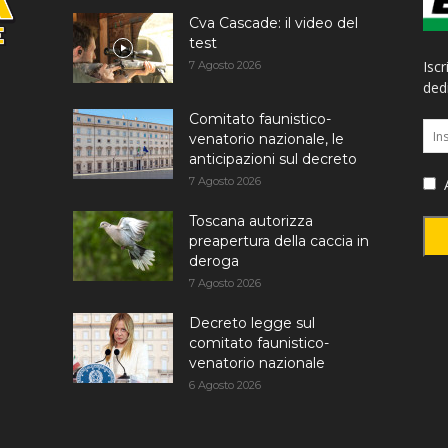
Cva Cascade: il video del
test
Iscr
7 Agosto 2026
dedi
Comitato faunistico-
venatorio nazionale, le
anticipazioni sul decreto
7 Agosto 2026
A
Toscana autorizza
preapertura della caccia in
deroga
7 Agosto 2026
Decreto legge sul
comitato faunistico-
venatorio nazionale
6 Agosto 2026