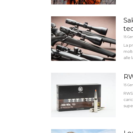
Sa
te
15 Ge
La p
molto
alle 
RW
15 Ge
RWS 
cari
super