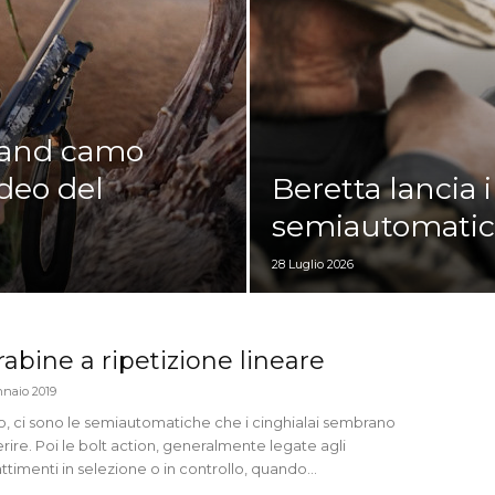
land camo
ideo del
Beretta lancia i
semiautomatic
28 Luglio 2026
rabine a ripetizione lineare
nnaio 2019
o, ci sono le semiautomatiche che i cinghialai sembrano
rire. Poi le bolt action, generalmente legate agli
timenti in selezione o in controllo, quando...