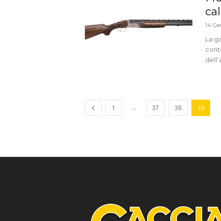
cal
14 Ge
La g
conte
dell’
...
1
37
38
39