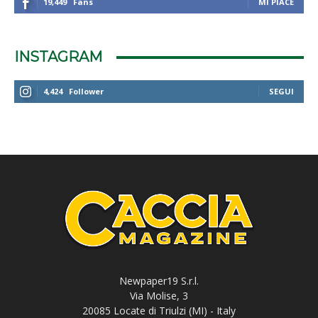
19,449
Fans
MI PIACE
INSTAGRAM
4,424
Follower
SEGUI
Newpaper19 S.r.l.
Via Molise, 3
20085 Locate di Triulzi (MI) - Italy