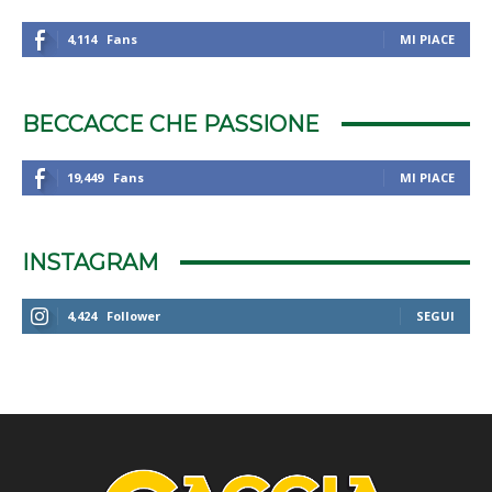
4,114
Fans
MI PIACE
BECCACCE CHE PASSIONE
19,449
Fans
MI PIACE
INSTAGRAM
4,424
Follower
SEGUI