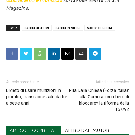
ottiche
,
armi e munizioni
sul portale web di Caccia
Magazine.
TAGS
caccia ai trofei
caccia in Africa
storie di caccia
Articolo precedente
Articolo successivo
Divieto di usare munizioni in
Rita Dalla Chiesa (Forza Italia):
piombo, transizione sale da tre
alla Camera «cercherò di
a sette anni
bloccare» la riforma della
157/92
ARTICOLI CORRELATI
ALTRO DALL'AUTORE