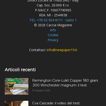
20085 Locate di Triulzi (MI) - Italy
Cap. Soc. 20.000 € i.v.
P.IVA/C.F. 10607740965
REA: MI - 2544938
TEL: +39 02 904 8111 - tasto 1
© 2026 Caccia Magazine
Info
Cookie
Privacy
Contattaci:
info@newpaper19.it
Articoli recenti
Remington Core-Lokt Copper 180 grani
.300 Winchester magnum: il test
10 Agosto 2026
Cva Cascade: il video del test