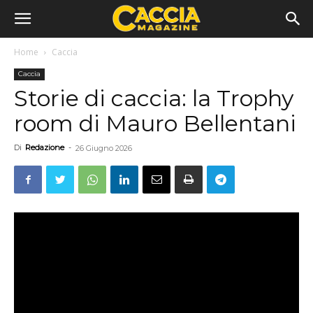
Home
Caccia
Caccia
Storie di caccia: la Trophy
room di Mauro Bellentani
Di
Redazione
-
26 Giugno 2026