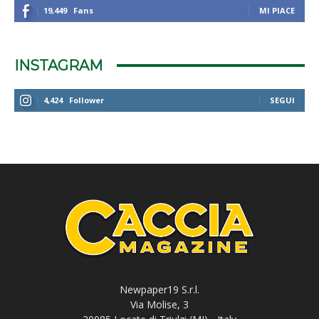
19,449
Fans
MI PIACE
INSTAGRAM
4,424
Follower
SEGUI
Newpaper19 S.r.l.
Via Molise, 3