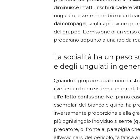
diminuisce infatti i rischi di cadere 
ungulato, essere membro di un branc
dai compagni
, sentirsi più sicuro p
del gruppo. L’emissione di un verso d’
preparano appunto a una rapida reazi
La socialità ha un peso 
e degli ungulati in gene
Quando il gruppo sociale non è ristr
rivelarsi un buon sistema antipredato
all’
effetto confusione
. Nel primo cas
esemplari del branco e quindi ha pro
inversamente proporzionale alla gran
più ogni singolo individuo si sente (qu
predatore, di fronte al parapiglia che
all’avvicinarsi del pericolo, fa fatic