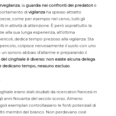
rveglianza
, la
guardia nei confronti dei predatori
è
portamento di
vigilanza
ha spesso attratto
 specie, come per esempio nel cervo, tutti gli
 in attività di attenzione. È però soprattutto la
e alla sua lunga esperienza, all’ottima
ericoli, dedica tempo prezioso alla vigilanza. Sta
di pericolo, colpisce nervosamente il suolo con uno
un sonoro abbaio d’allarme e preparando il
el cinghiale è diverso: non esiste alcuna delega
ri le dedicano tempo, nessuno escluso
.
e
iale erano stati studiati da ricercatori francesi in
degli anni Novanta del secolo scorso. Almeno
ingoli esemplari controllassero le fonti potenziali di
altri membri del branco. Non perdevano cioè