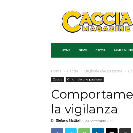
Caccia
Magazine
HOME
NEWS
CACCIA
ARMI E MUNI
Home
Caccia
Cinghiale che passione
Co
Caccia
Cinghiale che passione
Comportament
la vigilanza
Di
Stefano Mattioli
-
20 Settembre 2019