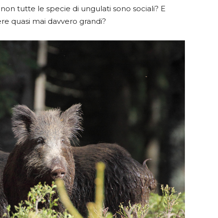
a non tutte le specie di ungulati sono sociali? E
re quasi mai davvero grandi?