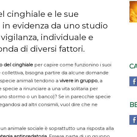
 cinghiale e le sue
 in evidenza da uno studio
 vigilanza, individuale e
onda di diversi fattori.
del cinghiale
per capire come funzionino i suoi
C
 e collettiva, bisogna partire da alcune domande
e specie animali tendono a
vivere in gruppo
, a
 specie a rinunciare a una vita solitaria per
uno stormo o un banco)? Se in parecchie specie
B
egandosi ad altri consimili, vuol dire che ne
 animale sociale è soprattutto una risposta alla
ategia antipredatoria
. Essere parte di un gruppo