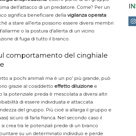
I
vittima dell’attacco di un predatore. Come? Per un
o significa beneficiare della
vigilanza operata
erché a stare all’erta possono essere diversi membri
allarme o la postura d’allerta di un vicino
one di fuga di tutto il branco.
sul comportamento del cinghiale
re
etto a pochi animali ma è un po’ più grande, può
rio grazie al cosiddetto
effetto diluizione
e
o la potenziale preda è mescolata a diversi altri
babilità di essere individuata e attaccata
dezza del gruppo. Più cioè si allarga il gruppo e
asi) sicuro di farla franca. Nel secondo caso il
 si crea tra le potenziali prede di un branco
a a puntare su un determinato individuo e perde