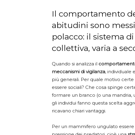
Il comportamento del
abitudini sono messi
polacco: il sistema di
collettiva, varia a sec
Quando si analizza il
comportamento 
meccanismi di vigilanza
, individuale
più generali. Per quale motivo cert
essere sociali? Che cosa spinge certe
formare un branco (o una mandria, 
gli individui fanno questa scelta aggr
ricavano chiari vantaggi.
Per un mammifero ungulato essere un
pressione dei predatori, cioè una
str