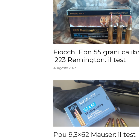
Fiocchi Epn 55 grani calib
.223 Remington: il test
4 Agosto 2023
Ppu 9,3×62 Mauser: il test