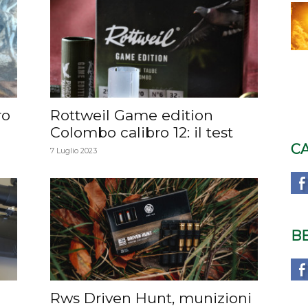
ro
Rottweil Game edition
Colombo calibro 12: il test
C
7 Luglio 2023
B
Rws Driven Hunt, munizioni