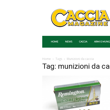
Caccia
Magazine
HOME
NEWS
CACCIA
ARMI E MUNI
Home
Tags
Munizioni da caccia
Tag: munizioni da ca