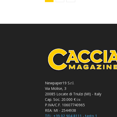
Newpaper19 S.r.l.
Via Molise, 3
20085 Locate di Triulzi (MI) - Italy
Cap. Soc. 20.000 € i.v.
P.IVA/C.F. 10607740965
REA: MI - 2544938
TEL: +39 02 904 8111 - tasto 1