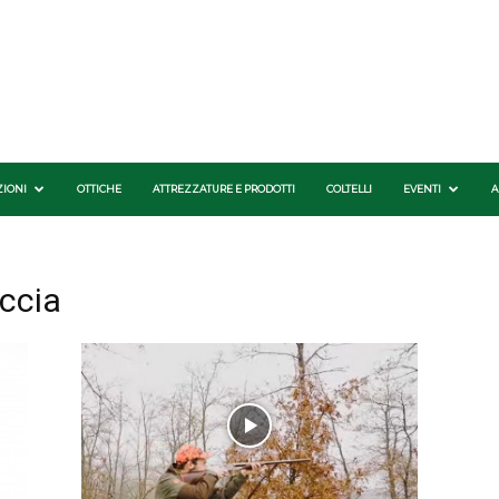
ZIONI
OTTICHE
ATTREZZATURE E PRODOTTI
COLTELLI
EVENTI
A
ccia