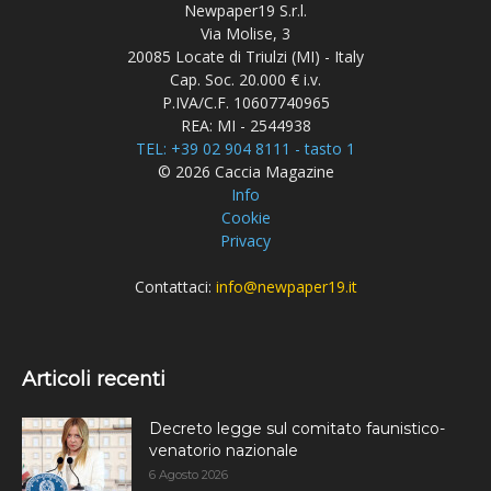
Newpaper19 S.r.l.
Via Molise, 3
20085 Locate di Triulzi (MI) - Italy
Cap. Soc. 20.000 € i.v.
P.IVA/C.F. 10607740965
REA: MI - 2544938
TEL: +39 02 904 8111 - tasto 1
© 2026 Caccia Magazine
Info
Cookie
Privacy
Contattaci:
info@newpaper19.it
Articoli recenti
Decreto legge sul comitato faunistico-
venatorio nazionale
6 Agosto 2026