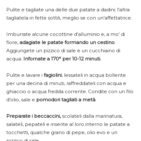
Pulite e tagliate una delle due patate a dadini; l’altra
tagliatela in fette sottili, meglio se con un’affettatrice.
Imburrate alcune cocottine d’alluminio e, a mo’ di
fiore,
adagiate le patate formando un cestino
.
Aggiungete un pizzico di sale e un cucchiaino di
acqua.
Infornate a 170° per 10-12 minuti.
Pulite e lavare i
fagiolini
, lessateli in acqua bollente
per una decina di minuti, raffreddateli con acqua e
ghiaccio o acqua fredda corrente. Condite con un filo
d’olio, sale e
pomodori
tagliati a metà
.
Preparate i beccaccini,
scolateli dalla marinatura,
salateli, pepateli e inserite al loro interno le patate a
tocchetti, qualche grano di pepe, olio evo e un
pizzico di sale.