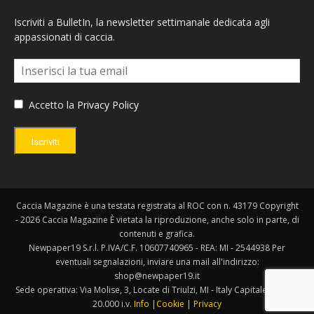
Iscriviti a BulletIn, la newsletter settimanale dedicata agli
appassionati di caccia.
Accetto la
Privacy Policy
Iscriviti
Caccia Magazine è una testata registrata al ROC con n. 43179 Copyright
- 2026 Caccia Magazine È vietata la riproduzione, anche solo in parte, di
contenuti e grafica.
Newpaper19 S.r.l. P.IVA/C.F. 10607740965 - REA: MI - 2544938 Per
eventuali segnalazioni, inviare una mail all'indirizzo:
shop@newpaper19.it
Sede operativa: Via Molise, 3, Locate di Triulzi, MI - Italy Capitale Sociale:
20.000 i.v.
Info
|
Cookie
|
Privacy