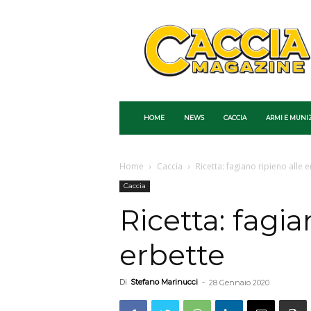
Caccia
Magazine
HOME
NEWS
CACCIA
ARMI E MUNI
Home
Caccia
Ricetta: fagiano ripieno alle 
Caccia
Ricetta: fagia
erbette
Di
Stefano Marinucci
-
28 Gennaio 2020