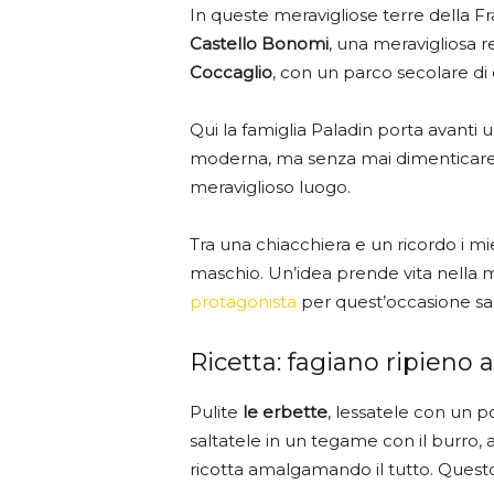
In queste meravigliose terre della F
Castello Bonomi
, una meravigliosa r
Coccaglio
, con un parco secolare di o
Qui la famiglia Paladin porta avanti 
moderna, ma senza mai dimenticare l
meraviglioso luogo.
Tra una chiacchiera e un ricordo i mi
maschio. Un’idea prende vita nella 
protagonista
per quest’occasione sarà
Ricetta: fagiano ripieno 
Pulite
le erbette
, lessatele con un p
saltatele in un tegame con il burro, 
ricotta amalgamando il tutto. Questo r