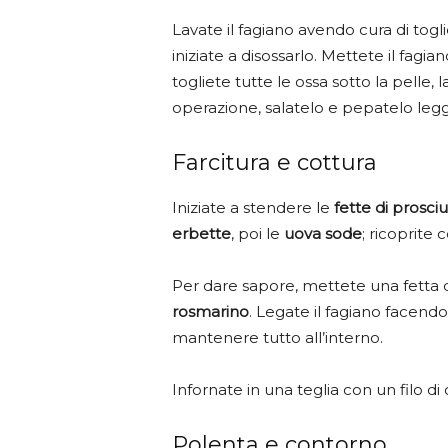
Lavate il fagiano avendo cura di tog
iniziate a disossarlo. Mettete il fagia
togliete tutte le ossa sotto la pelle, 
operazione, salatelo e pepatelo le
Farcitura e cottura
Iniziate a stendere le
fette di prosciu
erbette
, poi le
uova sode
; ricoprite 
Per dare sapore, mettete una fetta d
rosmarino
. Legate il fagiano facend
mantenere tutto all’interno.
Infornate in una teglia con un filo di 
Polenta e contorno