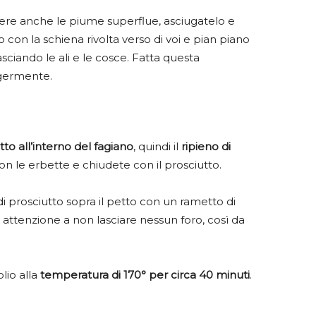
liere anche le piume superflue, asciugatelo e
no con la schiena rivolta verso di voi e pian piano
lasciando le ali e le cosce. Fatta questa
ggermente.
tto all’interno del fagiano
, quindi il
ripieno di
con le erbette e chiudete con il prosciutto.
i prosciutto sopra il petto con un rametto di
o attenzione a non lasciare nessun foro, così da
olio alla
temperatura di 170° per circa 40 minuti
.