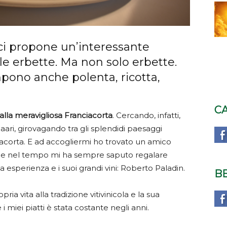
ci propone un’interessante
lle erbette. Ma non solo erbette.
pono anche polenta, ricotta,
C
alla meravigliosa Franciacorta
. Cercando, infatti,
ari, girovagando tra gli splendidi paesaggi
ciacorta. E ad accogliermi ho trovato un amico
he nel tempo mi ha sempre saputo regalare
a esperienza e i suoi grandi vini: Roberto Paladin.
B
ria vita alla tradizione vitivinicola e la sua
 miei piatti è stata costante negli anni.