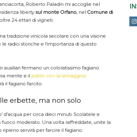
ranciacorta, Roberto Paladin mi accoglie nel
I
esidenza liberty
sul monte Orfano
, nel
Comune di
ltre 24 ettari di vigneti.
una tradizione vinicola secolare con una visione
e radici storiche e l’importanza di questo
ei ausiliari fermano un coloratissimo fagiano
mia mente e il
piatto con la selvaggina
 il fagiano farcito.
alle erbette, ma non solo
o’ d’acqua per circa dieci minuti. Scolatele e
a fuoco moderato. Una volta raffreddate, unite la
ipieno servirà per farcire il fagiano.