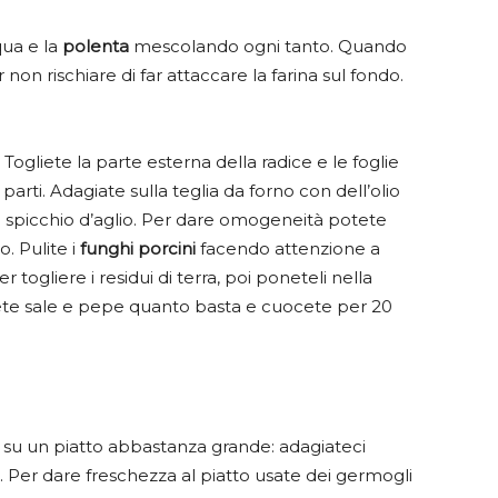
qua e la
polenta
mescolando ogni tanto. Quando
 non rischiare di far attaccare la farina sul fondo.
. Togliete la parte esterna della radice e le foglie
parti. Adagiate sulla teglia da forno con dell’olio
no spicchio d’aglio. Per dare omogeneità potete
. Pulite i
funghi porcini
facendo attenzione a
r togliere i residui di terra, poi poneteli nella
gete sale e pepe quanto basta e cuocete per 20
 su un piatto abbastanza grande: adagiateci
ini. Per dare freschezza al piatto usate dei germogli