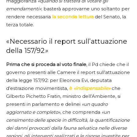
maggioranza
«quando si tratterà di votare gli
emendamenti»
; basterà approvarne uno soltanto per
rendere necessaria
la seconda lettura
del Senato, la
terza totale.
«Necessario il report sull’attuazione
della 157/92
»
Prima che si proceda al voto finale
, il Pd chiede che il
governo presenti alle Camere il report sull’attuazione
della legge 157/92: per Eleonora Evi, deputata
d’estrazione movimentista,
è
«indispensabile»
che
Gilberto Pichetto Fratin, ministro dell’Ambiente, si
presenti in parlamento e delinei
«un quadro
aggiornato e completo»
, che comprenda
«un
censimento delle specie in difficoltà, la quantificazione
dei danni provocati dalla fauna selvatica nelle diverse
regioni, gli interventi realizzati e le risorse investite per