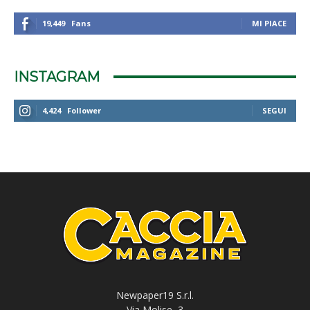
19,449
Fans
MI PIACE
INSTAGRAM
4,424
Follower
SEGUI
Newpaper19 S.r.l.
Via Molise, 3