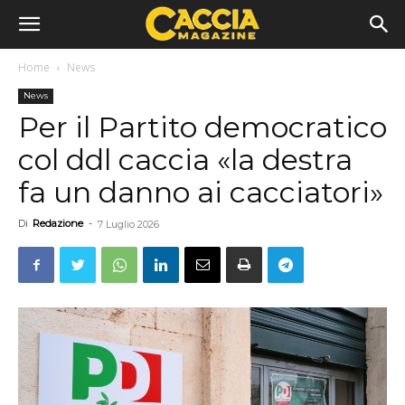
Home
News
News
Per il Partito democratico
col ddl caccia «la destra
fa un danno ai cacciatori»
Di
Redazione
-
7 Luglio 2026