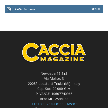
4,424
Follower
SEGUI
Newpaper19 S.r.l.
Via Molise, 3
20085 Locate di Triulzi (MI) - Italy
Cap. Soc. 20.000 € i.v.
P.IVA/C.F. 10607740965
REA: MI - 2544938
TEL: +39 02 904 8111 - tasto 1