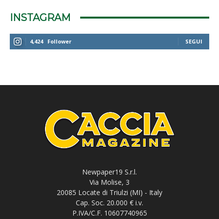
INSTAGRAM
4,424
Follower
SEGUI
Newpaper19 S.r.l.
Via Molise, 3
20085 Locate di Triulzi (MI) - Italy
Cap. Soc. 20.000 € i.v.
P.IVA/C.F. 10607740965