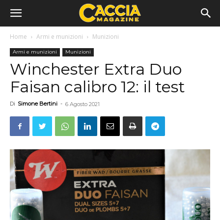
Home
Armi e munizioni
Munizioni
Armi e munizioni
Munizioni
Winchester Extra Duo
Faisan calibro 12: il test
Di
Simone Bertini
-
6 Agosto 2021