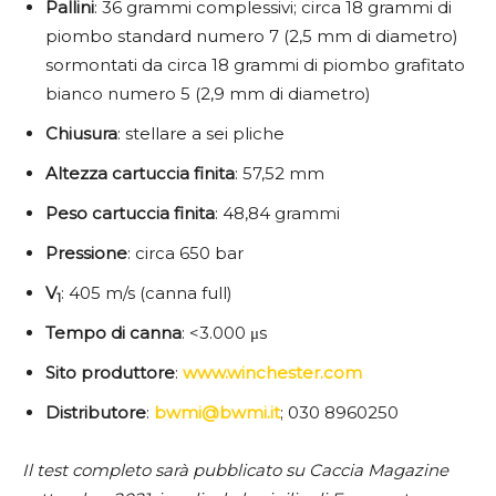
Pallini
: 36 grammi complessivi; circa 18 grammi di
piombo standard numero 7 (2,5 mm di diametro)
sormontati da circa 18 grammi di piombo grafitato
bianco numero 5 (2,9 mm di diametro)
Chiusura
: stellare a sei pliche
Altezza
cartuccia
finita
: 57,52 mm
Peso
cartuccia
finita
: 48,84 grammi
Pressione
: circa 650 bar
V
: 405 m/s (canna full)
1
Tempo
di
canna
: <3.000 μs
Sito
produttore
:
www.winchester.com
Distributore
:
bwmi@bwmi.it
; 030 8960250
Il test completo sarà pubblicato su Caccia Magazine