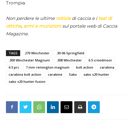
Trompia.
Non perdere le ultime
notizie
di caccia e i
test di
ottiche
,
armi e munizioni
sul portale web di Caccia
Magazine.
TAGS
.270 Winchester
.30-06 Springfield
.300 Winchester Magnum
.308 Winchester
6.5 creedmoor
6.5 prc
7 mm remington magnum
bolt action
carabina
carabina bolt action
carabine
Sako
sako s20 hunter
sako s20 hunter fusion