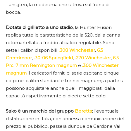
Tunsgten, la medesima che si trova sul freno di
bocca.
Dotata di grilletto a uno stadio
, la Hunter Fusion
replica tutte le caratteristiche della S20, dalla canna
rotomartellata a freddo al calcio regolabile. Sono
sette i calibri disponibili:
.308 Winchester
,
6,5
Creedmoor
,
.30-06 Springfield
,
.270 Winchester
,
6,5
Prc
,
7 mm Remington magnum
e
.300 Winchester
magnum
. I caricatori forniti di serie ospitano cinque
colpi nei calibri standard e tre nei magnum; a parte si
possono acquistare anche quelli maggiorati, dalla
capacità rispettivamente di dieci e sette colpi.
Sako è un marchio del gruppo
Beretta
; l’eventuale
distribuzione in Italia, con annessa comunicazione del
prezzo al pubblico, passerà dunque da Gardone Val