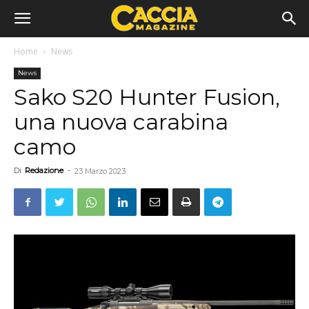
Home
News
News
Sako S20 Hunter Fusion,
una nuova carabina
camo
Di
Redazione
-
23 Marzo 2023