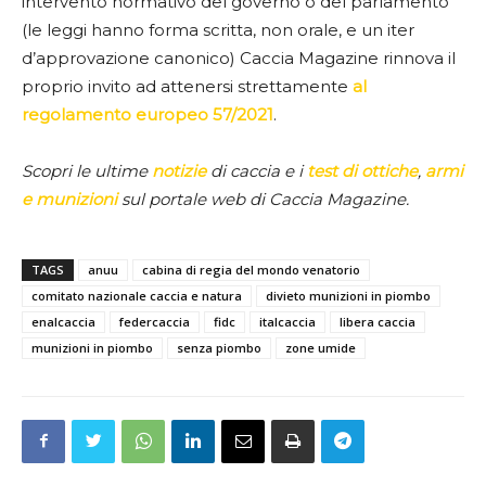
intervento normativo del governo o del parlamento
(le leggi hanno forma scritta, non orale, e un iter
d’approvazione canonico) Caccia Magazine rinnova il
proprio invito ad attenersi strettamente
al
regolamento europeo 57/2021
.
Scopri le ultime
notizie
di caccia e i
test di ottiche
,
armi
e munizioni
sul portale web di Caccia Magazine.
TAGS
anuu
cabina di regia del mondo venatorio
comitato nazionale caccia e natura
divieto munizioni in piombo
enalcaccia
federcaccia
fidc
italcaccia
libera caccia
munizioni in piombo
senza piombo
zone umide