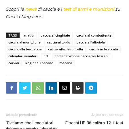
Scopri le
news
di caccia e i
test di armi e munizioni
su
Caccia Magazine.
TAGS
anatidi
caccia al cinghiale
caccia al combattente
caccia al moriglione
caccia al tordo
caccia all'allodola
caccia alla beccaccia
caccia alla pavoncella
caccia in braccata
calendari venatori
cct
confederazione cacciatori toscani
corvidi
Regione Toscana
toscana
Articolo precedente
Articolo successivo
“Evitiamo che i cacciatori
Fiocchi HP 36 calibro 12: il test