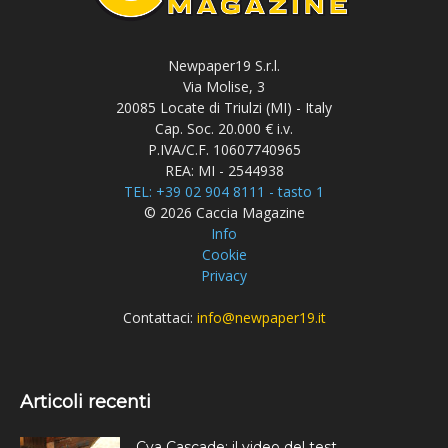
Newpaper19 S.r.l.
Via Molise, 3
20085 Locate di Triulzi (MI) - Italy
Cap. Soc. 20.000 € i.v.
P.IVA/C.F. 10607740965
REA: MI - 2544938
TEL: +39 02 904 8111 - tasto 1
© 2026 Caccia Magazine
Info
Cookie
Privacy
Contattaci:
info@newpaper19.it
Articoli recenti
Cva Cascade: il video del test