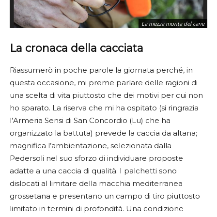
La mezza monta del cane
L
La
cronaca
della
cacciata
Riassumerò in poche parole la giornata perché, in
questa occasione, mi preme parlare delle ragioni di
una scelta di vita piuttosto che dei motivi per cui non
ho sparato. La riserva che mi ha ospitato (si ringrazia
l’Armeria Sensi di San Concordio (Lu) che ha
organizzato la battuta) prevede la caccia da altana;
magnifica l’ambientazione, selezionata dalla
Pedersoli nel suo sforzo di individuare proposte
adatte a una caccia di qualità. I palchetti sono
dislocati al limitare della macchia mediterranea
grossetana e presentano un campo di tiro piuttosto
limitato in termini di profondità. Una condizione