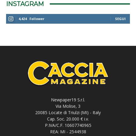
INSTAGRAM
4,424
Follower
SEGUI
Newpaper19 S.r.l.
Via Molise, 3
20085 Locate di Triulzi (MI) - Italy
Cap. Soc. 20.000 € i.v.
P.IVA/C.F. 10607740965
REA: MI - 2544938