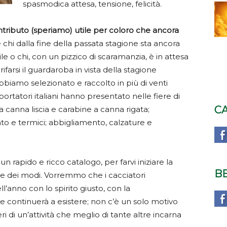
spasmodica attesa, tensione, felicità.
tributo (speriamo) utile per coloro che ancora
è chi dalla fine della passata stagione sta ancora
cile o chi, con un pizzico di scaramanzia, è in attesa
ifarsi il guardaroba in vista della stagione
bbiamo selezionato e raccolto in più di venti
ortatori italiani hanno presentato nelle fiere di
C
 a canna liscia e carabine a canna rigata;
to e termici; abbigliamento, calzature e
un rapido e ricco catalogo, per farvi iniziare la
B
re dei modi. Vorremmo che i cacciatori
ll’anno con lo spirito giusto, con la
e continuerà a esistere; non c’è un solo motivo
i di un’attività che meglio di tante altre incarna