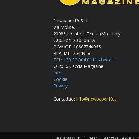
Newpaper19 S.r.l.
Via Molise, 3
20085 Locate di Triulzi (MI) - Italy
Cap. Soc. 20.000 € i.v.
P.IVA/C.F. 10607740965
REA: MI - 2544938
TEL: +39 02 904 8111 - tasto 1
© 2026 Caccia Magazine
Info
Cookie
Privacy
Contattaci:
info@newpaper19.it
Caccia Magazine è una testata registrata al ROC c