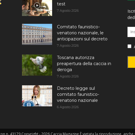
test
Iscr
7 Agosto 2026
dedi
Comitato faunistico-
venatorio nazionale, le
anticipazioni sul decreto
7 Agosto 2026
A
Toscana autorizza
preapertura della caccia in
deroga
7 Agosto 2026
Decreto legge sul
comitato faunistico-
venatorio nazionale
6 Agosto 2026
on n. 43179 Copyright - 2026 Caccia Magazine È vietata la riproduzione, anche so