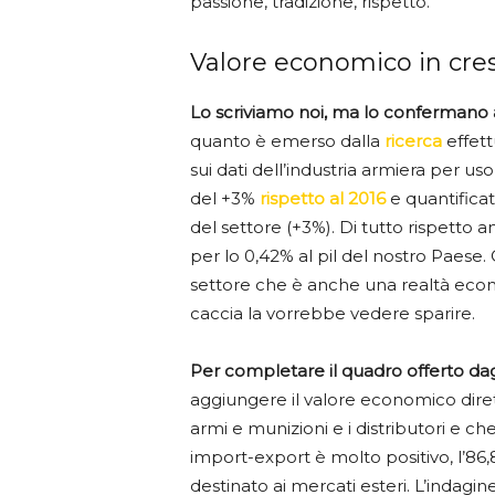
passione, tradizione, rispetto.
Valore economico in cres
Lo scriviamo noi, ma lo confermano an
quanto è emerso dalla
ricerca
effett
sui dati dell’industria armiera per uso 
del +3%
rispetto al 2016
e quantificato
del settore (+3%). Di tutto rispetto a
per lo 0,42% al pil del nostro Paese. 
settore che è anche una realtà econ
caccia la vorrebbe vedere sparire.
Per completare il quadro offerto dagli
aggiungere il valore economico dire
armi e munizioni e i distributori e c
import-export è molto positivo, l’86,
destinato ai mercati esteri. L’indagin