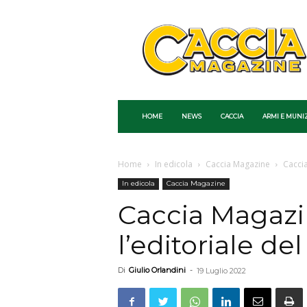
Caccia
Magazine
HOME
NEWS
CACCIA
ARMI E MUNI
Home
In edicola
Caccia Magazine
Caccia
In edicola
Caccia Magazine
Caccia Magazi
l’editoriale del
Di
Giulio Orlandini
-
19 Luglio 2022