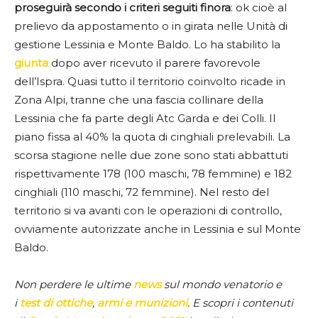
proseguirà secondo i criteri seguiti finora
: ok cioè al
prelievo da appostamento o in girata nelle Unità di
gestione Lessinia e Monte Baldo. Lo ha stabilito la
giunta
dopo aver ricevuto il parere favorevole
dell’Ispra. Quasi tutto il territorio coinvolto ricade in
Zona Alpi, tranne che una fascia collinare della
Lessinia che fa parte degli Atc Garda e dei Colli. Il
piano fissa al 40% la quota di cinghiali prelevabili. La
scorsa stagione nelle due zone sono stati abbattuti
rispettivamente 178 (100 maschi, 78 femmine) e 182
cinghiali (110 maschi, 72 femmine). Nel resto del
territorio si va avanti con le operazioni di controllo,
ovviamente autorizzate anche in Lessinia e sul Monte
Baldo.
Non perdere le ultime
news
sul mondo venatorio e
i
test di ottiche
,
armi e munizioni
. E scopri i contenuti