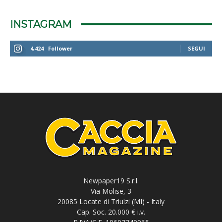
INSTAGRAM
4,424
Follower
SEGUI
Newpaper19 S.r.l.
Via Molise, 3
20085 Locate di Triulzi (MI) - Italy
Cap. Soc. 20.000 € i.v.