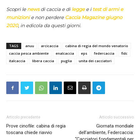
Scopri le
news
di caccia e di
legge
e i
test di armi e
munizioni
e non perdere
Caccia Magazine giugno
2020
, in edicola da questi giorni.
TAGS
anuu
arcicaccia
cabina di regia del mondo venatorio
caccia pesca ambiente
enalcaccia
eps
federcaccia
fidc
italcaccia
libera caccia
puglia
unita dei cacciatori
Articolo precedente
Articolo successivo
Prove cinofile: cabina di regia
Giornata mondiale
toscana chiede riavvio
dell’ambiente, Federcaccia:
“Cacciatori fondamentali per