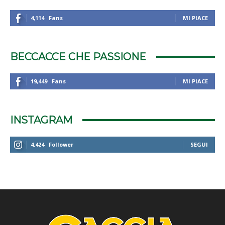
4,114
Fans
MI PIACE
BECCACCE CHE PASSIONE
19,449
Fans
MI PIACE
INSTAGRAM
4,424
Follower
SEGUI