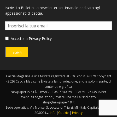
Iscriviti a BulletIn, la newsletter settimanale dedicata agli
appassionati di caccia.
Accetto la
Privacy Policy
Iscriviti
Caccia Magazine è una testata registrata al ROC con n. 43179 Copyright
- 2026 Caccia Magazine È vietata la riproduzione, anche solo in parte, di
contenuti e grafica.
Newpaper19 S.r.l. P.IVA/C.F. 10607740965 - REA: MI - 2544938 Per
eventuali segnalazioni, inviare una mail all'indirizzo:
shop@newpaper19.it
Sede operativa: Via Molise, 3, Locate di Triulzi, MI - Italy Capitale Sociale:
20.000 i.v.
Info
|
Cookie
|
Privacy