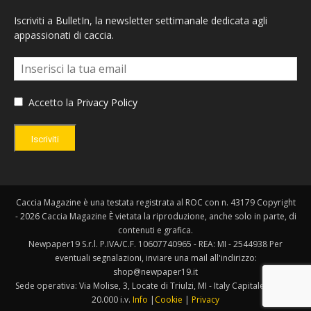
Iscriviti a BulletIn, la newsletter settimanale dedicata agli
appassionati di caccia.
Accetto la
Privacy Policy
Iscriviti
Caccia Magazine è una testata registrata al ROC con n. 43179 Copyright
- 2026 Caccia Magazine È vietata la riproduzione, anche solo in parte, di
contenuti e grafica.
Newpaper19 S.r.l. P.IVA/C.F. 10607740965 - REA: MI - 2544938 Per
eventuali segnalazioni, inviare una mail all'indirizzo:
shop@newpaper19.it
Sede operativa: Via Molise, 3, Locate di Triulzi, MI - Italy Capitale Sociale:
20.000 i.v.
Info
|
Cookie
|
Privacy