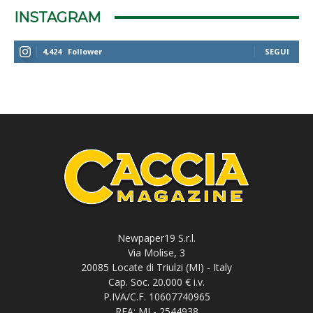
INSTAGRAM
4,424
Follower
SEGUI
Newpaper19 S.r.l.
Via Molise, 3
20085 Locate di Triulzi (MI) - Italy
Cap. Soc. 20.000 € i.v.
P.IVA/C.F. 10607740965
REA: MI - 2544938