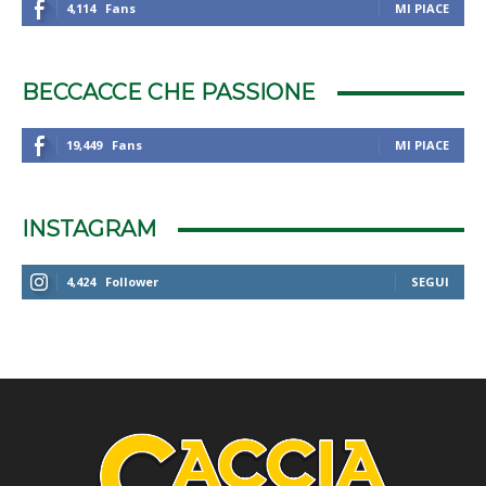
4,114
Fans
MI PIACE
BECCACCE CHE PASSIONE
19,449
Fans
MI PIACE
INSTAGRAM
4,424
Follower
SEGUI