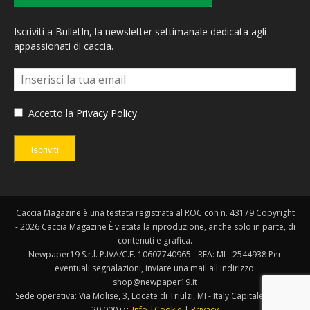
Iscriviti a BulletIn, la newsletter settimanale dedicata agli
appassionati di caccia.
Accetto la
Privacy Policy
Iscriviti
Caccia Magazine è una testata registrata al ROC con n. 43179 Copyright
- 2026 Caccia Magazine È vietata la riproduzione, anche solo in parte, di
contenuti e grafica.
Newpaper19 S.r.l. P.IVA/C.F. 10607740965 - REA: MI - 2544938 Per
eventuali segnalazioni, inviare una mail all'indirizzo:
shop@newpaper19.it
Sede operativa: Via Molise, 3, Locate di Triulzi, MI - Italy Capitale Sociale:
20.000 i.v.
Info
|
Cookie
|
Privacy