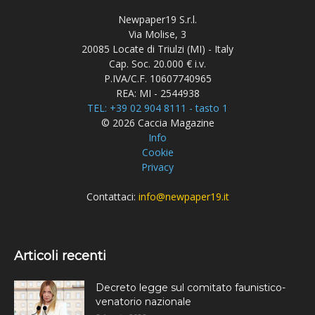
Newpaper19 S.r.l.
Via Molise, 3
20085 Locate di Triulzi (MI) - Italy
Cap. Soc. 20.000 € i.v.
P.IVA/C.F. 10607740965
REA: MI - 2544938
TEL: +39 02 904 8111 - tasto 1
© 2026 Caccia Magazine
Info
Cookie
Privacy
Contattaci:
info@newpaper19.it
Articoli recenti
Decreto legge sul comitato faunistico-
venatorio nazionale