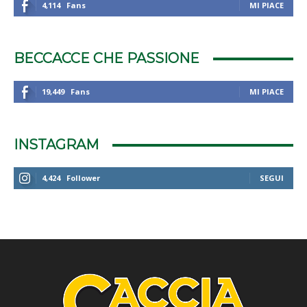
4,114
Fans
MI PIACE
BECCACCE CHE PASSIONE
19,449
Fans
MI PIACE
INSTAGRAM
4,424
Follower
SEGUI