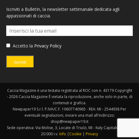
Iscriviti a BulletIn, la newsletter settimanale dedicata agli
appassionati di caccia.
Accetto la
Privacy Policy
Iscriviti
Caccia Magazine è una testata registrata al ROC con n. 43179 Copyright
- 2026 Caccia Magazine È vietata la riproduzione, anche solo in parte, di
contenuti e grafica.
Newpaper19 S.r.l. P.IVA/C.F. 10607740965 - REA: MI - 2544938 Per
eventuali segnalazioni, inviare una mail all'indirizzo:
shop@newpaper19.it
Sede operativa: Via Molise, 3, Locate di Triulzi, MI - Italy Capitale Sociale:
20.000 i.v.
Info
|
Cookie
|
Privacy