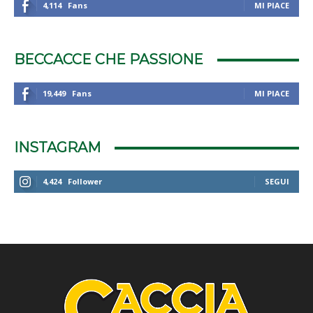
4,114
Fans
MI PIACE
BECCACCE CHE PASSIONE
19,449
Fans
MI PIACE
INSTAGRAM
4,424
Follower
SEGUI