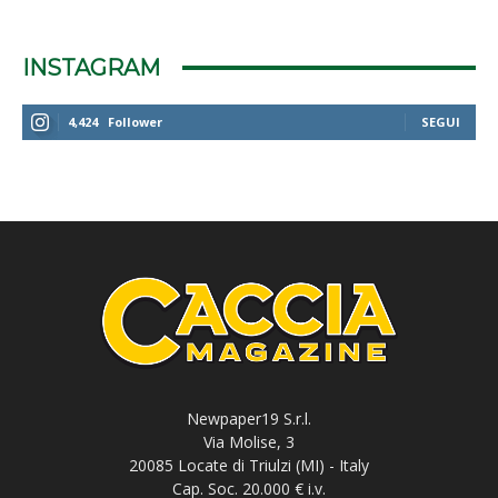
INSTAGRAM
4,424
Follower
SEGUI
Newpaper19 S.r.l.
Via Molise, 3
20085 Locate di Triulzi (MI) - Italy
Cap. Soc. 20.000 € i.v.