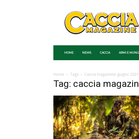
Caccia
Magazine
HOME
NEWS
CACCIA
ARMI E MUNI
Home
Tags
Caccia magazinne giugno 2021
Tag: caccia magazi