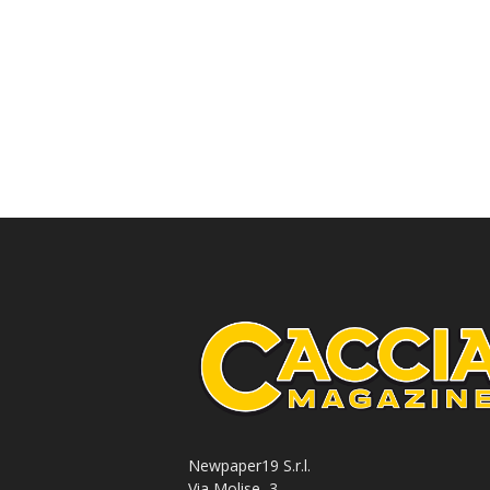
Newpaper19 S.r.l.
Via Molise, 3