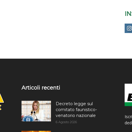
I
Articoli recenti
Decreto legge sul
comitato faunistico-
venatorio nazionale
Iscr
6 Agosto 2026
dedi