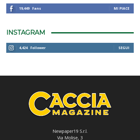
19,449
Fans
MI PIACE
INSTAGRAM
4,424
Follower
SEGUI
Newpaper19 S.r.l.
Via Molise, 3