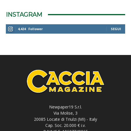
INSTAGRAM
4,424
Follower
SEGUI
Newpaper19 S.r.l.
Via Molise, 3
20085 Locate di Triulzi (MI) - Italy
Cap. Soc. 20.000 € i.v.