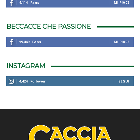
4,114
Fans
MI PIACE
BECCACCE CHE PASSIONE
19,449
Fans
MI PIACE
INSTAGRAM
4,424
Follower
SEGUI