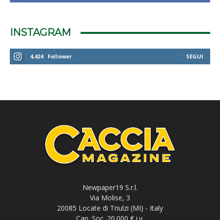
INSTAGRAM
4,424
Follower
SEGUI
Newpaper19 S.r.l.
Via Molise, 3
20085 Locate di Triulzi (MI) - Italy
Cap. Soc. 20.000 € i.v.