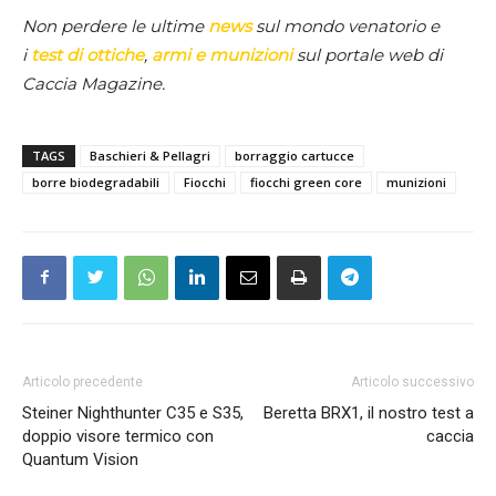
Non perdere le ultime
news
sul mondo venatorio e
i
test di ottiche
,
armi e munizioni
sul portale web di
Caccia Magazine.
TAGS
Baschieri & Pellagri
borraggio cartucce
borre biodegradabili
Fiocchi
fiocchi green core
munizioni
Articolo precedente
Articolo successivo
Steiner Nighthunter C35 e S35,
Beretta BRX1, il nostro test a
doppio visore termico con
caccia
Quantum Vision