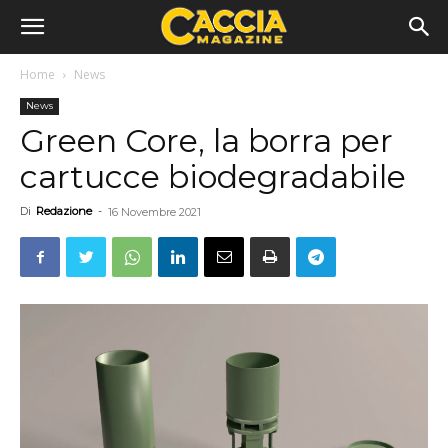
Home
News
News
Green Core, la borra per
cartucce biodegradabile
Di
Redazione
-
16 Novembre 2021