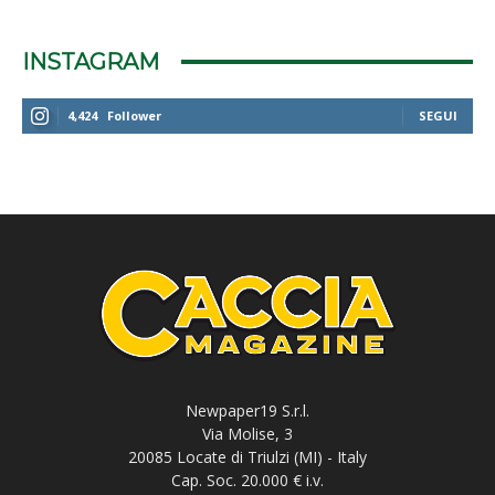
INSTAGRAM
4,424
Follower
SEGUI
Newpaper19 S.r.l.
Via Molise, 3
20085 Locate di Triulzi (MI) - Italy
Cap. Soc. 20.000 € i.v.