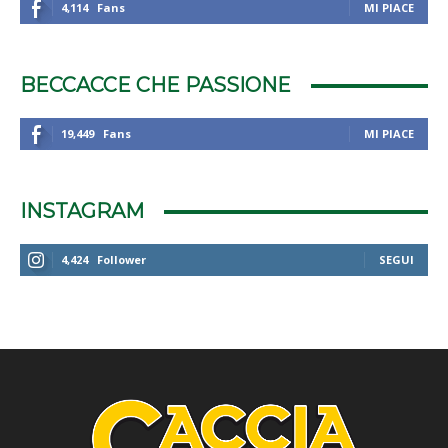
4,114
Fans
MI PIACE
BECCACCE CHE PASSIONE
19,449
Fans
MI PIACE
INSTAGRAM
4,424
Follower
SEGUI