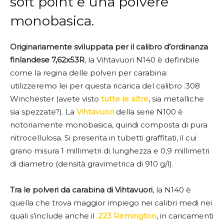
soft point e una polvere
monobasica.
Originariamente sviluppata per il calibro d’ordinanza
finlandese 7,62x53R
, la Vihtavuori N140 è definibile
come la regina delle polveri per carabina:
utilizzeremo lei per questa ricarica del calibro .308
Winchester (avete visto
tutte le altre
, sia metalliche
sia spezzate?). La
Vihtavuori
della serie N100 è
notoriamente monobasica, quindi composta di pura
nitrocellulosa. Si presenta in tubetti graffitati, il cui
grano misura 1 millimetri di lunghezza e 0,9 millimetri
di diametro (densità gravimetrica di 910 g/l).
Tra le polveri da carabina di Vihtavuori
, la N140 è
quella che trova maggior impiego nei calibri medi nei
quali s’include anche il
.223 Remington
, in caricamenti