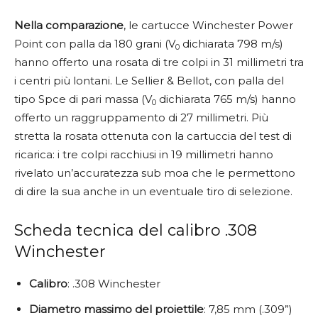
Nella comparazione
, le cartucce Winchester Power
Point con palla da 180 grani (V
dichiarata 798 m/s)
0
hanno offerto una rosata di tre colpi in 31 millimetri tra
i centri più lontani. Le Sellier & Bellot, con palla del
tipo Spce di pari massa (V
dichiarata 765 m/s) hanno
0
offerto un raggruppamento di 27 millimetri. Più
stretta la rosata ottenuta con la cartuccia del test di
ricarica: i tre colpi racchiusi in 19 millimetri hanno
rivelato un’accuratezza sub moa che le permettono
di dire la sua anche in un eventuale tiro di selezione.
Scheda tecnica del calibro .308
Winchester
Calibro
: .308 Winchester
Diametro
massimo
del
proiettile
: 7,85 mm (.309”)