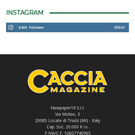
INSTAGRAM
4,424
Follower
SEGUI
Newpaper19 S.r.l.
Via Molise, 3
20085 Locate di Triulzi (MI) - Italy
Cap. Soc. 20.000 € i.v.
P.IVA/C.F. 10607740965