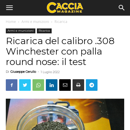
Home
Armi e munizioni
Ricarica
Armi e munizioni
Ricarica
Ricarica del calibro .308
Winchester con palla
round nose: il test
Di
Giuseppe Cerullo
-
1 Luglio 2022