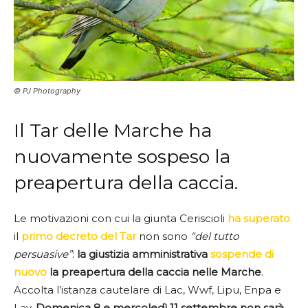
© PJ Photography
Il Tar delle Marche ha
nuovamente sospeso la
preapertura della caccia.
Le motivazioni con cui la giunta Ceriscioli
ha superato
il
primo decreto del Tar
non sono
“del tutto
persuasive”
:
la giustizia amministrativa
sospende di
nuovo
la preapertura della caccia nelle Marche
.
Accolta l’istanza cautelare di Lac, Wwf, Lipu, Enpa e
Lav.
Domenica 8 e mercoledì 11 settembre non sarà