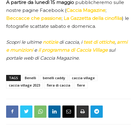
A partire da lunedì 15 maggio
pubblicheremo sulle
nostre pagine Facebook (
Caccia Magazine
;
Beccacce che passione
;
La Gazzetta della cinofilia
) le
fotografie scattate sabato e domenica.
Scopri le ultime
notizie
di caccia, i
test di ottiche
,
armi
e munizioni
e
il programma di Caccia Village
sul
portale web di Caccia Magazine.
TAGS
Benelli
benelli caddy
caccia village
caccia village 2023
fiera di caccia
fiere