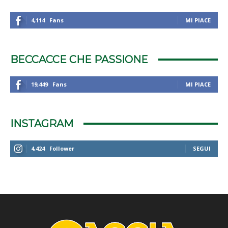
4,114
Fans
MI PIACE
BECCACCE CHE PASSIONE
19,449
Fans
MI PIACE
INSTAGRAM
4,424
Follower
SEGUI