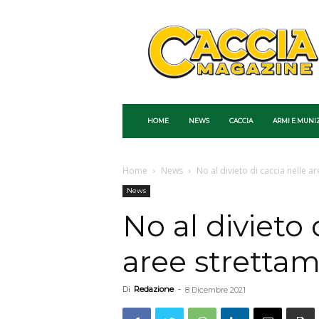
Caccia
Magazine
HOME
NEWS
CACCIA
ARMI E MUNI
Home
News
No al divieto di caccia nelle a
News
No al divieto 
aree strettam
Di
Redazione
-
8 Dicembre 2021