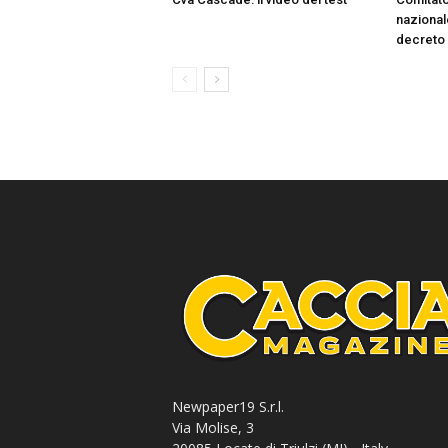
nazionale
decreto
Newpaper19 S.r.l.
Via Molise, 3