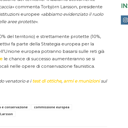
I
caccia»
commenta Torbjörn Larsson, presidente
 istituzioni europee
«abbiamo evidenziato il ruolo
elle aree protette»
.
0% del territorio) e strettamente protette (10%,
iettivi fa parte della Strategia europea per la
ell’Unione europea potranno basarsi sulle reti già
e
le chance di successo aumenteranno se si
ocali nelle opere di conservazione faunistica.
o venatorio e i
test di ottiche
,
armi e munizioni
sul
a e conservazione
commissione europea
 Larsson