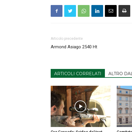
Articolo precedente
Armond Asiago 2540 Ht
ARTICOLI CORRELATI
ALTRO DA
Cva Cascade: il video del test
Comitato