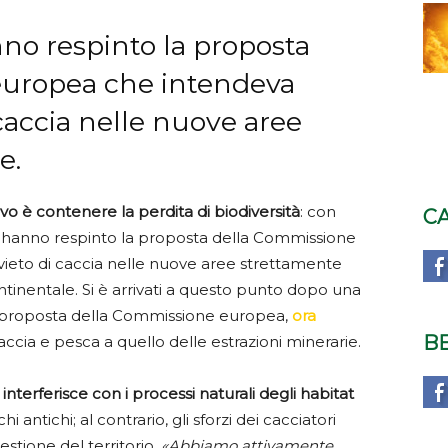
no respinto la proposta
europea che intendeva
 caccia nelle nuove aree
e.
tivo è contenere la perdita di biodiversità
: con
C
i hanno respinto la proposta della Commissione
vieto di caccia nelle nuove aree strettamente
continentale. Si è arrivati a questo punto dopo una
a proposta della Commissione europea,
ora
B
accia e pesca a quello delle estrazioni minerarie.
interferisce con i processi naturali degli habitat
i antichi; al contrario, gli sforzi dei cacciatori
stione del territorio.
«Abbiamo attivamente