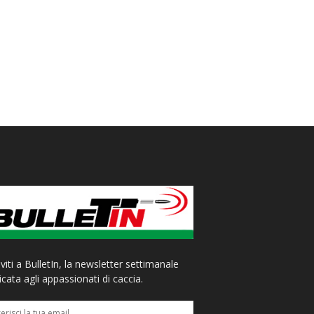
iviti a BulletIn, la newsletter settimanale
cata agli appassionati di caccia.