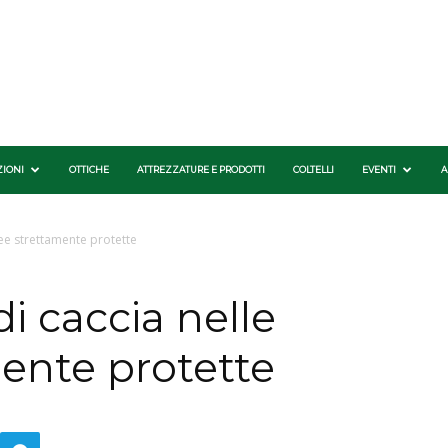
ZIONI
OTTICHE
ATTREZZATURE E PRODOTTI
COLTELLI
EVENTI
A
ree strettamente protette
di caccia nelle
ente protette