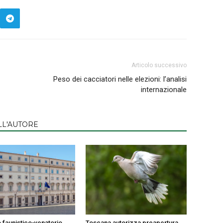
Articolo successivo
Peso dei cacciatori nelle elezioni: l’analisi
internazionale
LL'AUTORE
 faunistico-venatorio
Toscana autorizza preapertura