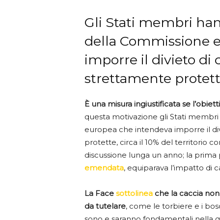
Gli Stati membri han
della Commissione 
imporre il divieto di
strettamente protett
È una misura ingiustificata se l’obiet
questa motivazione gli Stati membr
europea che intendeva imporre il di
protette, circa il 10% del territorio 
discussione lunga un anno; la prim
emendata
, equiparava l’impatto di c
La Face
sottolinea
che la caccia non 
da tutelare
, come le torbiere e i bosch
sono e saranno fondamentali nella ge