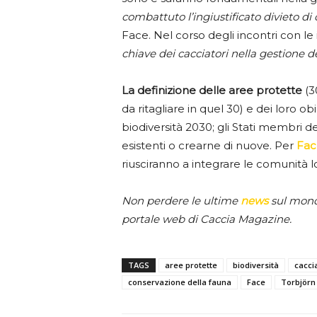
combattuto l’ingiustificato divieto di 
Face. Nel corso degli incontri con le
chiave dei cacciatori nella gestione d
La definizione delle aree protette
(3
da ritagliare in quel 30) e dei loro ob
biodiversità 2030; gli Stati membri d
esistenti o crearne di nuove. Per
Fac
riusciranno a integrare le comunità l
Non perdere le ultime
news
sul mond
portale web di Caccia Magazine.
TAGS
aree protette
biodiversità
cacci
conservazione della fauna
Face
Torbjörn