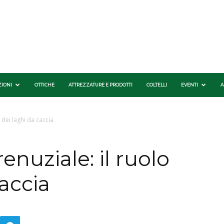
ZIONI
OTTICHE
ATTREZZATURE E PRODOTTI
COLTELLI
EVENTI
A
 dei laghi da caccia
enuziale: il ruolo
caccia