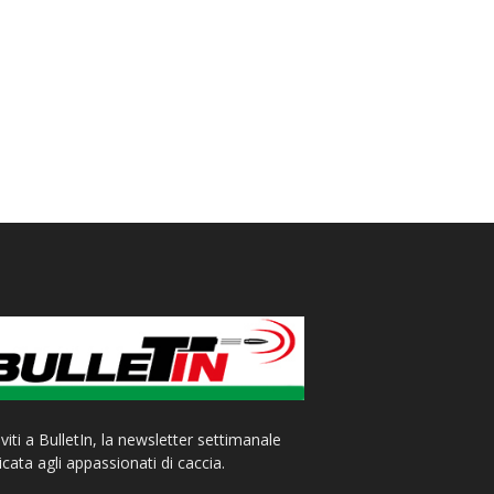
iviti a BulletIn, la newsletter settimanale
cata agli appassionati di caccia.