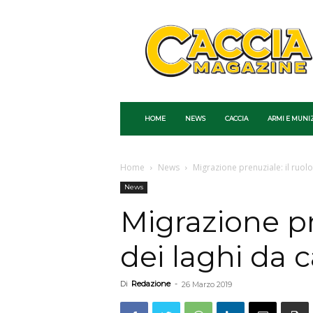
Caccia
Magazine
HOME
NEWS
CACCIA
ARMI E MUNI
Home
News
Migrazione prenuziale: il ruolo
News
Migrazione pr
dei laghi da 
Di
Redazione
-
26 Marzo 2019