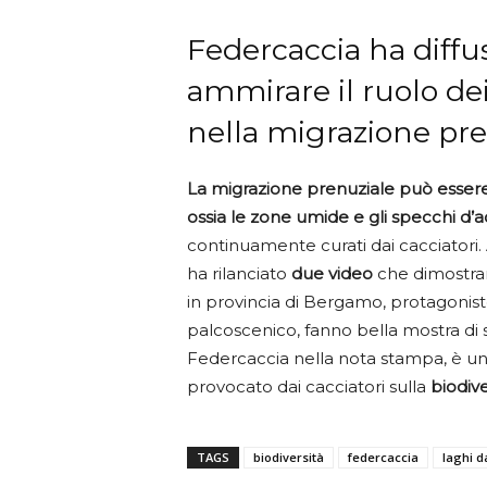
Federcaccia ha diffu
ammirare il ruolo dei
nella migrazione pre
La migrazione prenuziale può essere 
ossia le zone umide e gli specchi d’
continuamente curati dai cacciatori. At
ha rilanciato
due video
che dimostran
in provincia di Bergamo, protagonis
palcoscenico, fanno bella mostra di
Federcaccia nella nota stampa, è un
provocato dai cacciatori sulla
biodive
TAGS
biodiversità
federcaccia
laghi d