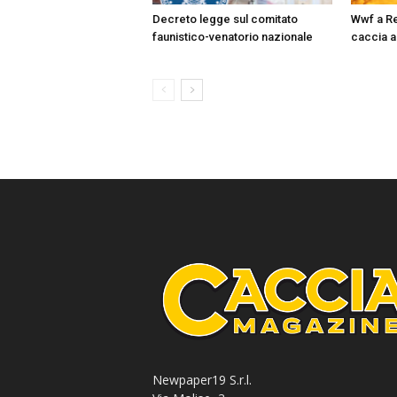
Decreto legge sul comitato
Wwf a Re
faunistico-venatorio nazionale
caccia a
Newpaper19 S.r.l.