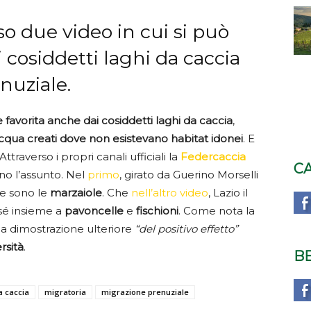
so due video in cui si può
 cosiddetti laghi da caccia
nuziale.
favorita anche dai cosiddetti laghi da caccia
,
acqua creati dove non esistevano habitat idonei
. E
traverso i propri canali ufficiali la
Federcaccia
C
o l’assunto. Nel
primo
, girato da Guerino Morselli
te sono le
marzaiole
. Che
nell’altro video
, Lazio il
 sé insieme a
pavoncelle
e
fischioni
. Come nota la
a dimostrazione ulteriore
“del positivo effetto”
rsità
.
B
a caccia
migratoria
migrazione prenuziale